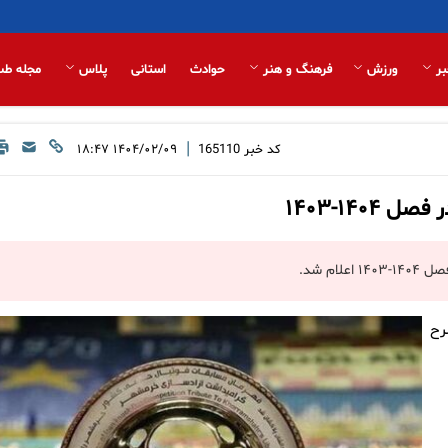
بر
ورزش
فرهنگ و هنر
حوادث
استانی
پلاس
مجله طب
|
کد خبر
165110
۱۴۰۴/۰۲/۰۹ ۱۸:۴۷
۱۴۰-۱۴۰۳
م شد.
رح