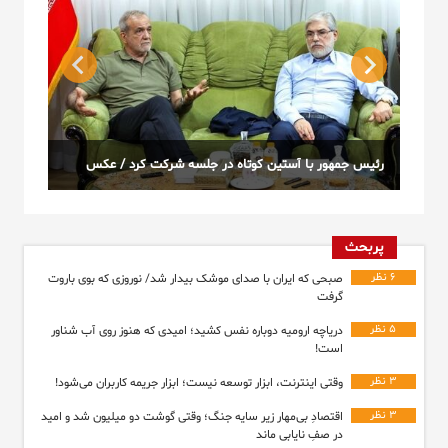
س
مدیرعامل شیائومی با ایلان ماسک سلفی گرفت
فروش ا
پربحث
۶ نظر
صبحی که ایران با صدای موشک بیدار شد/ نوروزی که بوی باروت
گرفت
۵ نظر
دریاچه ارومیه دوباره نفس کشید؛ امیدی که هنوز روی آب شناور
است!
۳ نظر
وقتی اینترنت، ابزار توسعه نیست؛ ابزار جریمه کاربران می‌شود!
۳ نظر
اقتصادِ بی‌مهار زیر سایه جنگ؛ وقتی گوشت دو میلیون شد و امید
در صفِ نایابی ماند