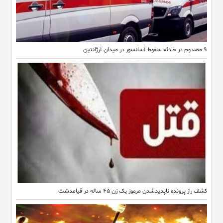
۹ مصدوم در حادثه سقوط آسانسور در میدان آرژانتین
کشف راز پرونده ناپدیدشدن مرموز یک زن ۴۵ ساله در قیامدشت