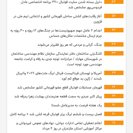
۵۷
دلیل بسته شدن سایت فوتبال ۳۶۰ برنامه اختصاصی عادل
فردوسی‌پور مشخص شد
۵۶
آغاز رقابت‌های کشتی ساحلی قهرمانی کشور و انتخابی تیم ملی در
قزوین
۴۲
اعدام ۲ عامل مهم صهیونیست‌ها در جنگ‌های ۱۲ روزه و ۴۰ روزه به
جرم ارسال مختصات مکان‌های حساس
۳۴
جنگ، گرانی و مردمی که هر روز فقیرتر می‌شوند
۳۲
کلنگ‌زنی ساختمان دفتر نمایندگی سازمان نظام مهندسی ساختمان
در شهرستان مهاباد / مرادزاده: توجه جدی به رفاه و کرامت جامعه
مهندسی مورد توجه است
۲۹
آمریکا و لهستان فینالیست فینال لیگ ملت‌های ۲۰۲۶ والیبال
شدند / ژاپن بد موقع کم آورد
۲۶
قهرمان مسابقات فوتبال قطع عضو قهرمانی کشور مشخص شد
۲۴
پیکر اکبر عبدی به سمت قطعه هنرمندان بهشت زهرا بدرقه شد
۲۱
یک هفته فرصت به مدیرعامل شستا
۲۰
فصل بیست و ششم لیگ برتر فوتبال قرعه کشی شد + برنامه کامل
۱۸
اعلام تعطیلی تمامی ادارات دولتی، نهادهای عمومی غیردولتی و
مراکز آموزشی استان مازندران در روز ۴ مرداد