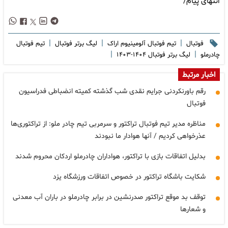
انتهای پیام/
|
|
|
فوتبال
تیم فوتبال آلومینیوم اراک
لیگ برتر فوتبال
تیم فوتبال
|
|
چادرملو
لیگ برتر فوتبال ۱۴۰۴-۱۴۰۳
اخبار مرتبط
رقم باورنکردنی جرایم نقدی شب گذشته کمیته انضباطی فدراسیون
فوتبال
مناظره مدیر تیم فوتبال تراکتور و سرمربی تیم چادر ملو: از تراکتوری‌ها
عذرخواهی کردیم / آنها هوادار ما نبودند
بدلیل اتفاقات بازی با تراکتور، هواداران چادرملو اردکان محروم شدند
شکایت باشگاه تراکتور در خصوص اتفاقات ورزشگاه یزد
توقف بد موقع تراکتور صدرنشین در برابر چادرملو در باران آب معدنی
و شعارها