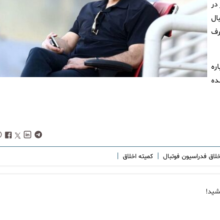
در
ال
رف
ره
ده
|
|
خلاق فدراسیون فوتبال
کمیته اخلاق
شید!