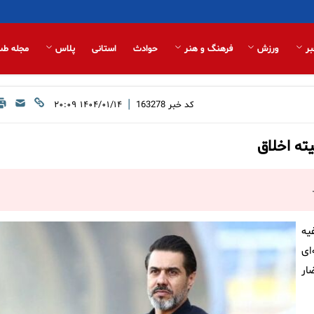
بر
ورزش
فرهنگ و هنر
حوادث
استانی
پلاس
مجله طب
|
کد خبر
163278
۱۴۰۴/۰۱/۱۴ ۲۰:۰۹
ته اخلاق
یه
ای
ار