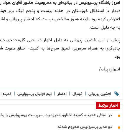
امروز باشگاه پرسپولیس در بیانیه‌ای به محرومیت حضور آقایان هوادار 
دیدار با استقلال خوزستان در هفته بیست و پنجم لیگ برتر فوتب
اعتراض کرده بود. البته هنوز مشخص نیست که احضار پیروانی و اش
به چه دلیل است.
پیش از این افشین پیروانی به دلیل اظهارات یحیی گل‌محمدی دربا
جادوگری به همراه سرمربی اسبق سرخ‌ها به کمیته اخلاق دعوت ش
بود.
انتهای پیام/
|
|
|
|
افشین پیروانی
فوتبال
احضار
تیم فوتبال پرسپولیس
کمیته ا
اخبار مرتبط
در اتفاقی عجیب، کمیته اخلاق، محرومیت سرپرست پرسپولیس را بخ
دو مدیر پرسپولیس محروم شدند