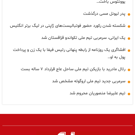
یوونتوس باخت…
پدر لیونل مسی درگذشت
شکسته شدن رکورد حضور فوتبالیست‌های ژاپنی در لیگ برتر انگلیس
یک ایرانی، سرمربی تیم ملی تکواندو قزاقستان شد
افشاگری یک روزنامه از رابطه پنهانی رئیس فیفا با یک زن و پرداخت
پول به او…
رئال مادرید با بازیکن تیم ملی ساحل عاج قرارداد ۷ ساله بست
سرمربی جدید تیم ملی اروگوئه مشخص شد
تیم علیرضا منصوریان محروم شد