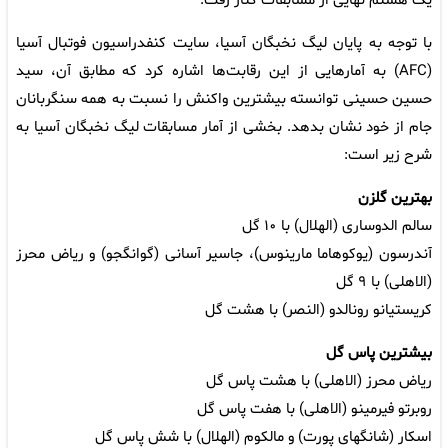
یک هشتم نهایی از مسابقات کنار رفت.
با توجه به پایان لیگ نخبگان آسیا، سایت کنفدراسیون فوتبال آسیا
(AFC) به آمارهایی از این رقابت‌ها اشاره کرد که مطابق آن، سید
حسین حسینی توانسته بیشترین واکنش را نسبت به همه سنگربانان
جام از خود نشان بدهد. بخشی از آمار مسابقات لیگ نخبگان آسیا به
شرح زیر است:
بهترین گلزن
سالم الدوساری (الهلال) با ۱۰ گل
آندرسون (یوکوهاما مارینوس)، جاسیر آسانی (گوانگجو) و ریاض محرز
(الاهلی) با ۹ گل
کریستیانو رونالدو (النصر) با هشت گل
بیشترین پاس گل
ریاض محرز (الاهلی) با هشت پاس گل
روبرتو فیرمینو (الاهلی) با هفت پاس گل
اسکار (شانگهای پورت) و مالکوم (الهلال) با شش پاس گل