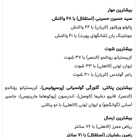
بیشترین مهار
سید حسین حسینی (استقلال) با ۴۸ واکنش
پائولو ویکتور (الریان) با ۴۴ واکنش
جونلینگ یان (شانگهای پورت) با ۴۱ واکنش
بیشترین شوت
کریستیانو رونالدو (النصر) با ۳۷ شوت
ایوان تونی (الاهلی) با ۳۳ شوت
راجر گوئدس (الریان) با ۳۰ شوت
بیشترین پنالتی
:
گئورگی گولسیانی (پرسپولیس)
، کریستیانو رونالدو
(النصر)، فابیو ده‌لیما (الوصل)، آندرسون (یوکوهاما مارینوس)، جاسیر
آسانی (گوانگجو) و ایوان تونی (الاهلی) با دو پنالتی
بیشترین ارسال
ریاض محرز (الاهلی) با ۷۶ سانتر
رامین رضاییان (استقلال) با ۷۱ سانتر