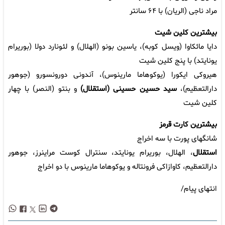
مراد ناجی (الریان) با ۶۴ سانتر
بیشترین کلین شیت
دایا مائکاوا (ویسل کوبه)، یاسین بونو (الهلال) و لئونارد دولا (بوریرام
یونایتد) با پنج کلین شیت
هیروکی ایکورا (یوکوهاما مارینوس)، آندونی دورونسورو (جوهور
دارالتعظیم)،
سید حسین حسینی (استقلال)
و بنتو (النصر) با چهار
کلین شیت
بیشترین کارت قرمز
شانگهای پورت با سه اخراج
استقلال
، الهلال، بوریرام یونایتد، سنترال کوست مراینرز، جوهور
دارالتعظیم، کاوازاکی فرونتاله و یوکوهاما مارینوس با دو اخراج
انتهای پیام/