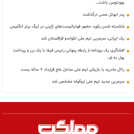
یوونتوس باخت…
پدر لیونل مسی درگذشت
شکسته شدن رکورد حضور فوتبالیست‌های ژاپنی در لیگ برتر انگلیس
یک ایرانی، سرمربی تیم ملی تکواندو قزاقستان شد
افشاگری یک روزنامه از رابطه پنهانی رئیس فیفا با یک زن و پرداخت
پول به او…
رئال مادرید با بازیکن تیم ملی ساحل عاج قرارداد ۷ ساله بست
سرمربی جدید تیم ملی اروگوئه مشخص شد