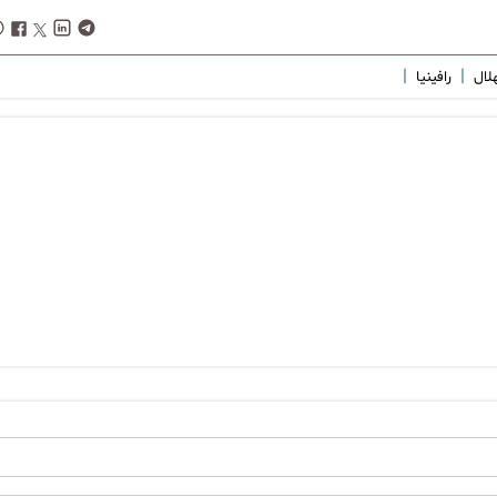
|
|
هلال
رافینیا