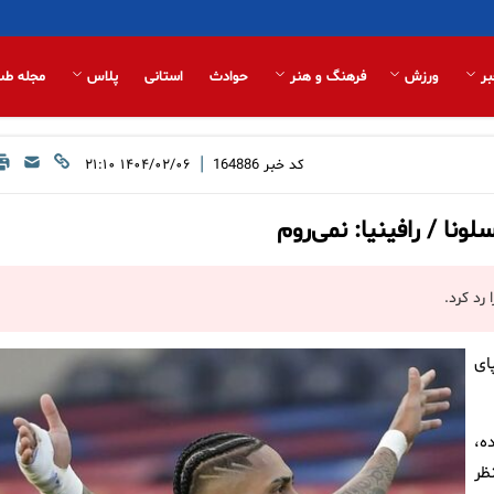
بر
ورزش
فرهنگ و هنر
حوادث
استانی
پلاس
مجله طب
|
کد خبر
164886
۱۴۰۴/۰۲/۰۶ ۲۱:۱۰
ای
ه،
زی (با در نظر