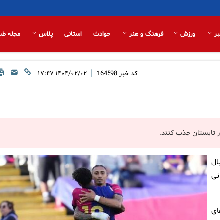
بر
ورزش
فرهنگ و هنر
حوادث
استانی
پلاس
مجله طب
|
کد خبر
164598
۱۴۰۴/۰۲/۰۲ ۱۷:۴۷
ر تابستان جذب کنند.
ال
نی
ای