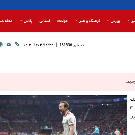
بر
ورزش
فرهنگ و هنر
حوادث
استانی
پلاس
مجله طب
|
کد خبر
161836
۱۴۰۳/۱۲/۲۲ ۰۲:۳۱
سید.
تم
نهایی رقابت‌های لیگ قهرمانان اروپا امشب از ساعت ۲۳:۳۰ دقیقه ۳
رن