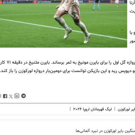
نا
یت
و با
 جواز حضور
هری کین موفق شد در دقیقه ۵۲ روی پاس یوشوا کیمیش در دهانه دروازه گل اول را برای بایرن م
یویس رید و این بازیکن توانست برای دومین‌بار دروازه لورکوزن را باز کند.
|
|
ایر لورکوزن
لیگ قهرمانان اروپا ۲۰۲۴
گین بایر لورکوزن در نبرد آلمانی‌ها