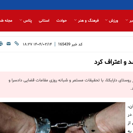
بر
ورزش
فرهنگ و هنر
حوادث
استانی
پلاس
مجله طب
|
کد خبر
165439
۱۴۰۴/۰۲/۱۴ ۱۸:۲۷
د و اعتراف کرد
روستای دارابکلا، با تحقیقات مستمر و شبانه روزی مقامات قضایی دادسرا و
.
ن،
در
از
به