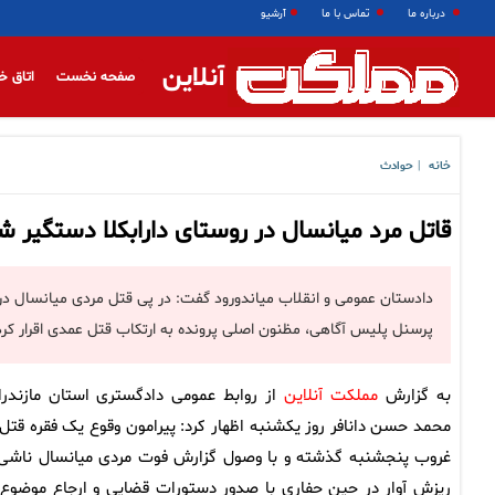
درباره ما
تماس با ما
آرشیو
آنلاین
صفحه نخست
اتاق خ
خانه
حوادث
|
قاتل مرد میانسال در روستای دارابکلا دستگیر ش
دادستان عمومی و انقلاب میاندورود گفت: در پی قتل مردی میانسال در 
پرسنل پلیس آگاهی، مظنون اصلی پرونده به ارتکاب قتل عمدی اقرار کرد
به گزارش
مملکت آنلاین
از روابط عمومی دادگستری استان مازندرا
محمد حسن دانافر روز یکشنبه اظهار کرد: پیرامون وقوع یک فقره قتل 
غروب پنجشنبه گذشته و با وصول گزارش فوت مردی میانسال ناشی 
ریزش آوار در حین حفاری با صدور دستورات قضایی و ارجاع موضوع 