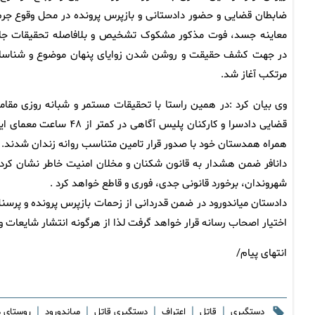
ضابطان قضایی و حضور دادستانی و بازپرس پرونده در محل وقوع جرم
معاینه جسد، فوت مذکور مشکوک تشخیص و بلافاصله تحقیقات جا
در جهت کشف حقیقت و روشن شدن زوایای پنهان موضوع و شناسا
مرتکب آغاز شد.
وی بیان کرد :در همین راستا با تحقیقات مستمر و شبانه روزی مقام
قضایی دادسرا و کارکنان 
همراه همدستان خود با صدور قرار تامین متناسب روانه زندان شدند.
دانافر ضمن هشدار به قانون شکنان و مخلان امنیت خاطر نشان کرد:
شهروندان، برخورد قانونی جدی، فوری و قاطع خواهد کرد .
دادستان میاندورود در ضمن قدردانی از زحمات بازپرس پرونده و پرسن
اختیار اصحاب رسانه قرار خواهد گرفت لذا از هرگونه انتشار شایعات و
انتهای پیام/
|
|
|
|
|
دستگیری
قاتل
اعتراف
دستگیری قاتل
میاندورود
روستای دا