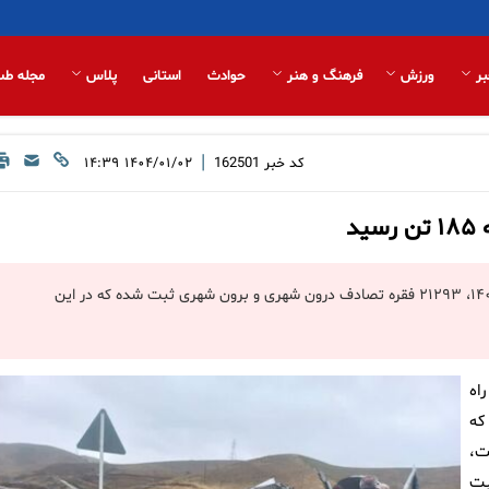
بر
ورزش
فرهنگ و هنر
حوادث
استانی
پلاس
مجله طب
|
کد خبر
162501
۱۴۰۴/۰۱/۰۲ ۱۴:۳۹
د
رئیس پلیس راه راهور فراجا گفت: از ۲۵ اسفند ۱۴۰۳ تا اول فروردین ۱۴۰۴، ۲۱۲۹۳ فقره تصادف درون شهری و برون شهری ثبت شده که در این
اه
کرد که در بازه زمانی طرح ترافیکی نوروز سال ۱۴۰۴، که
اشته است،
ثبت