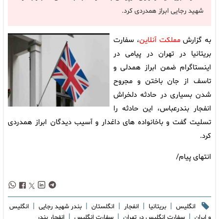
شهید رجایی ابراز همدردی کرد.
به گزارش
مملکت آنلاین
، سفارت
بریتانیا در تهران در پیامی در
اینستاگرام ضمن ابراز همدلی و
تاسف از جان باختن و مجروح
شدن بسیاری در حادثه دلخراش
انفجار بندرعباس، این حادثه را
تسلیت گفت و باخانواده های داغدار و آسیب دیدگان ابراز همدردی
کرد.
انتهای پیام/
|
|
|
|
|
انگلیس
بریتانیا
انفجار
انگلستان
بندر شهید رجایی
انگلیس
|
|
|
و ایران
سفارت انگلیس در تهران
سفارت انگلیس
انفجار بندر