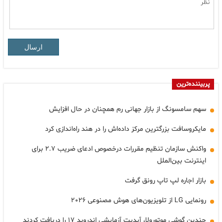
ارسال
پربیننده‌ترین
سهم سامسونگ از بازار جهانی رم همچنان در حال افزایش
مایکروسافت بزرگترین مرکز داده‌اش را در هند راه‌اندازی کرد
واکنش سازمان تنظیم مقررات درخصوص ادعای ضریب ۲.۷ برای
اینترنت بین‌الملل
بازار اجاره لپ تاپ رونق گرفت
رونمایی LG از تلویزیون‌های هوش مصنوعی ۲۰۲۶
چندین گوشی موتورولا، آپدیت آزمایشی اندروید ۱۷ را دریافت کردند