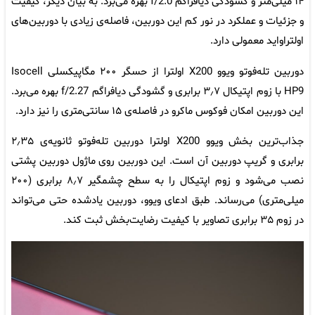
۱۴ میلی‌متر و گشودگی دیافراگم f/2.0 بهره می‌برد. به‌ بیان دیگر، کیفیت
و جزئیات و عملکرد در نور کم این دوربین، فاصله‌ی زیادی با دوربین‌های
اولتراواید معمولی دارد.
دوربین تله‌فوتو ویوو X200 اولترا از حسگر ۲۰۰ مگاپیکسلی Isocell
HP9 با زوم اپتیکال ۳٫۷ برابری و گشودگی دیافراگم f/2.27 بهره می‌برد.
این دوربین امکان فوکوس ماکرو در فاصله‌ی ۱۵ سانتی‌متری را نیز دارد.
جذاب‌ترین بخش ویوو X200 اولترا دوربین تله‌فوتو ثانویه‌ی ۲٫۳۵
برابری و گریپ دوربین آن است. این دوربین روی ماژول دوربین پشتی
نصب می‌شود و زوم اپتیکال را به سطح چشمگیر ۸٫۷ برابری (۲۰۰
میلی‌متری) می‌رساند. طبق ادعای ویوو، دوربین یادشده حتی می‌تواند
در زوم ۳۵ برابری تصاویر با کیفیت رضایت‌بخش ثبت کند.