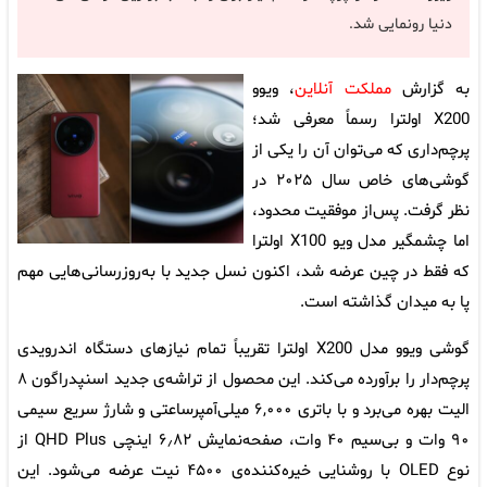
دنیا رونمایی شد.
به گزارش
مملکت آنلاین
، ویوو
X200 اولترا رسماً معرفی شد؛
پرچم‌داری که می‌توان آن را یکی از
گوشی‌های خاص‌ سال ۲۰۲۵ در
نظر گرفت. پس‌از موفقیت محدود،
اما چشمگیر مدل ویو X100 اولترا
که فقط در چین عرضه شد، اکنون نسل جدید با به‌روزرسانی‌هایی مهم
پا به میدان گذاشته است.
گوشی ویوو مدل X200 اولترا تقریباً تمام نیازهای دستگاه اندرویدی
پرچم‌دار را برآورده می‌کند. این محصول از تراشه‌ی جدید اسنپدراگون ۸
الیت بهره می‌برد و با باتری ۶,۰۰۰ میلی‌آمپرساعتی و شارژ سریع سیمی
۹۰ وات و بی‌سیم ۴۰ وات، صفحه‌نمایش ۶٫۸۲ اینچی QHD Plus از
نوع OLED با روشنایی خیره‌کننده‌ی ۴۵۰۰ نیت عرضه می‌شود. این