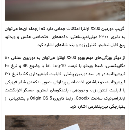
گریپ دوربین X200 اولترا امکانات جذابی دارد که ازجمله آن‌ها می‌توان
به باتری ۲۳۰۰ میلی‌آمپرساعتی، دکمه‌های اختصاصی عکس و ویدئو،
پیچ قابل تنظیم، کنترل زوم و بند شانه‌ای اشاره کرد.
از دیگر ویژگی‌های مهم ویوو X200 اولترا می‌توان به دوربین سلفی ۵۰
مگاپیکسلی، ضبط ویدئو با فرمت 10-bit Log با وضوح 4K و نرخ ۶۰
فریم‌برثانیه در هر سه دوربین پشتی، قابلیت فیلم‌برداری 4K با نرخ ۱۲۰
فریم‌برثانیه، دو تراشه‌ی اختصاصی پردازش تصویر، دکمه‌ی شاتر فیزیکی
با قابلیت کنترل زوم و نوردهی، بلندگوهای استریو، حسگر اثرانگشت
اولتراسونیک ساخت Goodix، رابط کاربری Origin OS 5 و پشتیبانی از
یکپارچگی بین‌پلتفرمی اشاره کرد.