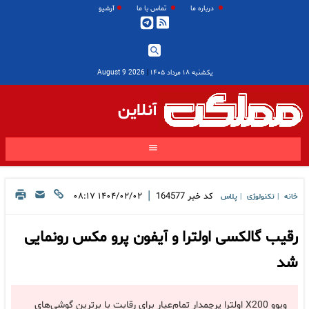
درباره ما
تماس با ما
آرشیو
یکشنبه ۱۸ مرداد ۱۴۰۵
|
2026 August 9
آنلاین
|
کد خبر
164577
۱۴۰۴/۰۲/۰۲ ۰۸:۱۷
خانه
تکنولوژی
پلاس
|
|
رقیب گالکسی اولترا و آیفون پرو مکس رونمایی
شد
ویوو X200 اولترا پرچمدار تمام‌عیار برای رقابت با برترین گوشی‌های