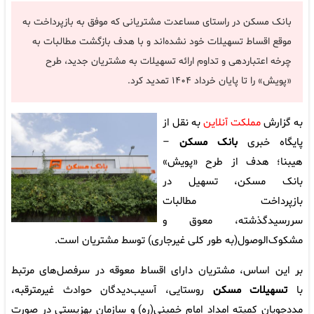
بانک مسکن در راستای مساعدت مشتریانی که موفق به بازپرداخت به
موقع اقساط تسهیلات خود نشده‌اند و با هدف بازگشت مطالبات به
چرخه اعتباردهی و تداوم ارائه تسهیلات به مشتریان جدید، طرح
«پویش» را تا پایان خرداد ۱۴۰۴ تمدید کرد.
به گزارش
مملکت آنلاین
به نقل از
پایگاه خبری
بانک مسکن
–
هیبنا؛ هدف از طرح «پویش»
بانک مسکن، تسهیل در
بازپرداخت مطالبات
سررسیدگذشته، معوق و
مشکوک‌الوصول(به طور کلی غیرجاری) توسط مشتریان است.
بر این اساس، مشتریان دارای اقساط معوقه در سرفصل‌های مرتبط
با
تسهیلات مسکن
روستایی، آسیب‌دیدگان حوادث غیرمترقبه،
مددجویان کمیته امداد امام خمینی(ره) و سازمان بهزیستی در صورت