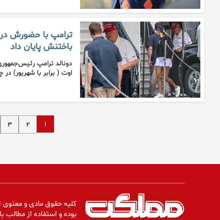
ترامپ با حضورش در 
باختنش پایان داد
اوت ( برابر با شهریور) در 
۱
۳
۲
کلیه حقوق مادی و معنوی ا
بوده و استفاده از مطالب با