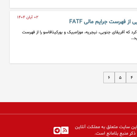
۰۲ آبان ۱۴۰۴
 کرد که آفریقای جنوبی، نیجریه، موزامبیک و بورکینافاسو را از فهرست
د…
۶
۵
۴
ین سایت متعلق به مملکت آنلاین
 ذکر منبع بلامانع است.