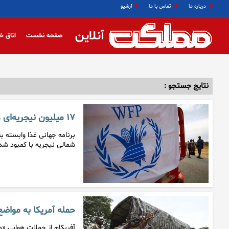
درباره ما
تماس با ما
آرشیو
آنلاین
صفحه نخست
اتاق خ
نتایج جستجو :
۱۷ میلیون نیجریه‌ای درگیر کمبود شدید موادغذایی
شمالی نیجریه با کمبود شد
حمله آمریکا به مواض
آفریکام از حملات هوایی «