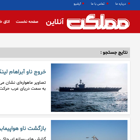
درباره ما
تماس با ما
آرشیو
آنلاین
صفحه نخست
اتاق خ
نتایج جستجو :
خروج ناو آبراهام لین
تصاویر ماهواره‌ای نشان می
به سمت دریای عرب حرکت 
بازگشت ناو هواپیمابر جرا
گزارش های رسانه ای حاکی از