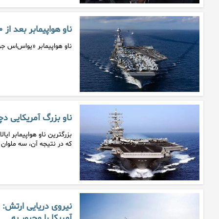
ناو هواپیمابر بعد از ۱۰ ماه از خاورمیانه به آمریکا برمی‌گردد
ناو هواپیمابر «یواس‌اس جرالد آر. فورد» که ۱۰ ماه در دریا بود،
ناو بزرگ آمریکایی 
بزرگترین ناو هواپیمابر ای
که در نتیجه آن، سه ملوان 
نیروی دریایی ارتش: ن
آمریکا را مجبور به…