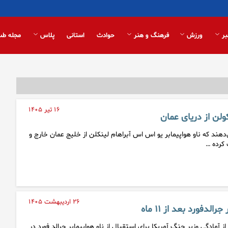
بر
ورزش
فرهنگ و هنر
حوادث
استانی
پلاس
مجله طب
۱۶ تیر ۱۴۰۵
کولن از دریای عمان
‌دهند که ناو هواپیمابر یو اس اس آبراهام لینکلن از خلیج عمان خارج و
کرده …
۲۶ اردیبهشت ۱۴۰۵
لدفورد بعد از ۱۱ ماه
 آمادگی وزیر جنگ آمریکا برای استقبال از ناو هواپیمابر جرالد فورد در