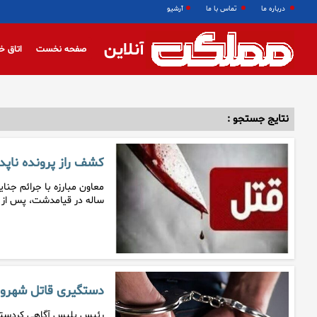
درباره ما
تماس با ما
آرشیو
آنلاین
صفحه نخست
اتاق خ
نتایج جستجو :
کشف راز پرونده ناپدیدشدن مر
ساله در قیامدشت، پس از
دستگیری قاتل شهرون
رئیس پلیس آگاهی کردستان