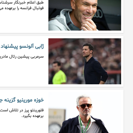
فوتبال فرانسه را برعهده می‌
ژابی آلونسو پیشنهاد 
سرمربی پیشین رئال مادرید 
خوزه مورینیو گزینه ج
فلورینتو پرز در تلاش است ت
برعهده بگیرد.