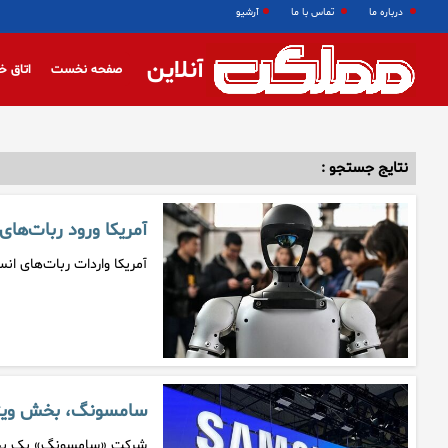
درباره ما
تماس با ما
آرشیو
آنلاین
صفحه نخست
اتاق خ
نتایج جستجو :
آمریکا ورود ربات‌های
آمریکا واردات ربات‌های ان
سامسونگ، بخش ویژه ر
شرکت «سامسونگ» یک بخش و