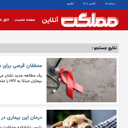
درباره ما
تماس با ما
آرشیو
آنلاین
صفحه نخست
اتاق خ
نتایج جستجو :
محققان قرصی برای درمان HIV
یک مطالعه جدید نشان می 
بیماران مبتلا به HIV را متحول کند.
درمان این بیماری در
رئیس دانشکده بهداشت دان