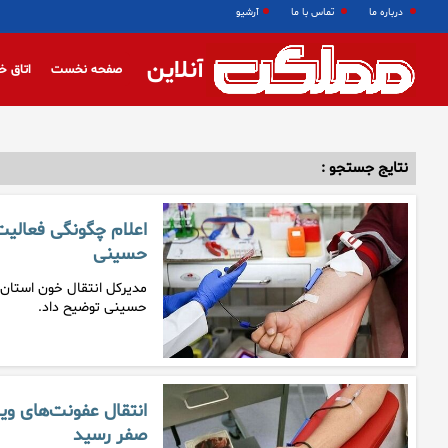
درباره ما
تماس با ما
آرشیو
آنلاین
صفحه نخست
اتاق خ
نتایج جستجو :
اعلام چگونگی فعالیت
حسینی
مدیرکل انتقال خون استان ت
حسینی توضیح داد.
انتقال عفونت‌های ویر
صفر رسید