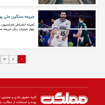
جریمه سنگین ملی پ
کمیته انضباطی فدراسیون وا
چهار میلیارد ریال جریمه م
۱
۳
۲
کلیه حقوق مادی و معنوی ا
بوده و استفاده از مطالب با