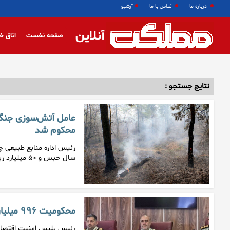
درباره ما
تماس با ما
آرشیو
آنلاین
صفحه نخست
اتاق خ
نتایج جستجو :
محکوم شد
رئیس اداره منابع طبیعی 
سال حبس و ۵۰ میلیارد ریال جریمه نقدی…
محکومیت ۹۹۶ میلیاردی واحدهای صنفی بدلیل گرانفروشی