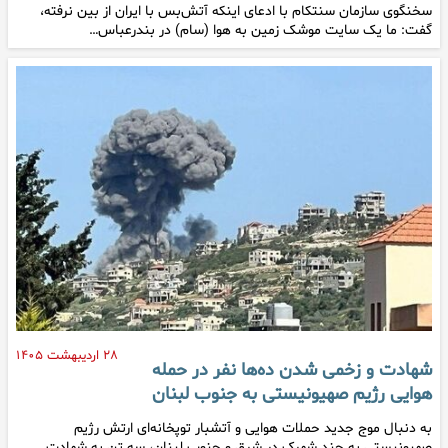
سخنگوی سازمان سنتکام با ادعای اینکه آتش‌بس با ایران از بین نرفته،‌
گفت: ما یک سایت موشک زمین به هوا (سام) در بندرعباس…
۲۸ اردیبهشت ۱۴۰۵
شهادت و زخمی شدن ده‌ها نفر در حمله
هوایی رژیم صهیونیستی به جنوب لبنان
به دنبال موج جدید حملات هوایی و آتشبار توپخانه‌ای ارتش رژیم
صهیونیستی به چند شهرک در شرق و جنوب لبنان، سه تن به شهادت…