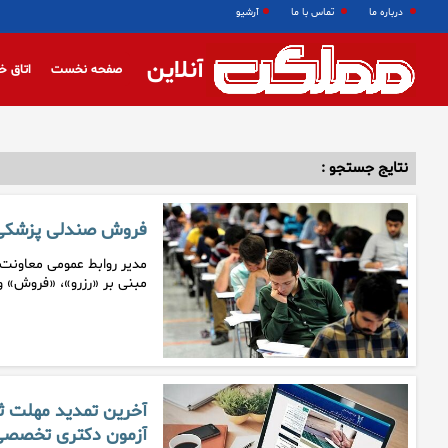
درباره ما
تماس با ما
آرشیو
آنلاین
صفحه نخست
اتاق خ
نتایج جستجو :
فروش صندلی پزشک
مدیر روابط عمومی معاونت
مبنی بر «رزرو»، «فروش» و
آخرین تمدید مهلت ثب
آزمون دکتری تخصص