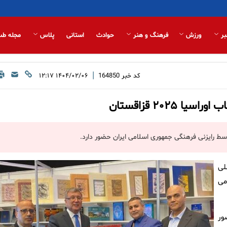
بر
ورزش
فرهنگ و هنر
حوادث
استانی
پلاس
مجله طب
|
کد خبر
164850
۱۴۰۴/۰۲/۰۶ ۱۲:۱۷
۲۰۲ قزاقستان
لی
امی
ور