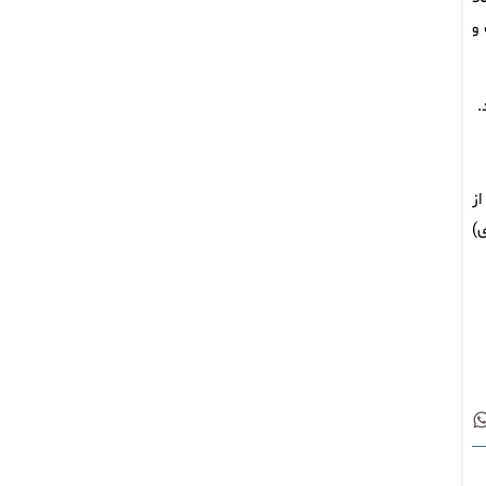
و
.
نت بین‌الملی بوکس جام پوریای ولی ۹ تیم از
ی)