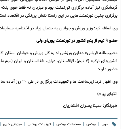
گردشگری نیز آماده برگزاری تورنمنت بود و میزبان نه فقط خوی بلک
برگزاری چنین تورنمنت‌هایی در این راستا نقش پررنگی در اقتصاد استا
وی اضافه کرد: وزیر ورزش و جوانان به حتمال زیاد در اختتامیه مسا
حضو ۹
تیم
از
پنج
کشور
در
تورنمنت
پوریای
ولی
کشورهای ترکیه (۲ تیم)، قزاقستان، عراق، افغانستان و ای
حضور دارند.
وی اظهار کرد: زیرساخت ها و تمهیدات برگزاری در طی ۲۰ روز آماده سازی شد و از امروز آغاز می‌شود.
انتهای پیام/
خبرنگار:
سینا پسران افشاریان
|
|
|
|
|
خوی
بوکس
مسابقات بوکس
تورنمنت بوکس
میزبانی خوی