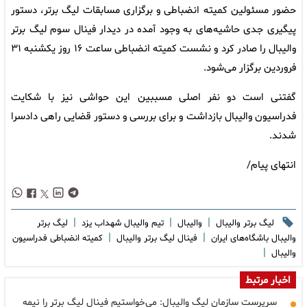
حضور مسئولین کمیته انضباطی و برگزاری مسابقات لیگ برتر، دستور
پیگیری جدی حاشیه‌های به وجود آمده در دیدار فینال سوم لیگ برتر
والیبال را صادر کرد و نشست کمیته انضباطی ساعت ۱۶ روز یکشنبه ۳۱
فروردین برگزار می‌شود.
گفتنی است دو نفر اصلی مسببین این حواشی نیز با شکایت
فدراسیون والیبال بازداشت و برای بررسی و دستور قضایی راهی دادسرا
شدند.
انتهای پیام/
|
|
|
لیگ برتر والیبال
والیبال
تیم والیبال شهداب یزد
لیگ برتر
|
|
والیبال باشگاه‌های ایران
فینال لیگ برتر والیبال
کمیته انضباطی فدراسیون
|
والیبال
اخبار مرتبط
سرپرست سازمان لیگ والیبال: می‌خواستیم فینال لیگ برتر را نیمه