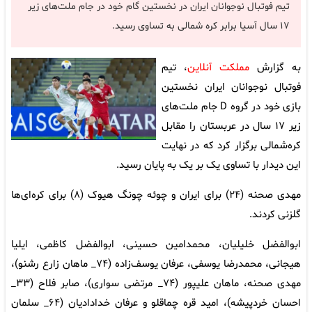
تیم فوتبال نوجوانان ایران در نخستین گام خود در جام ملت‌های زیر
۱۷ سال آسیا برابر کره شمالی به تساوی رسید.
به گزارش
مملکت آنلاین
، تیم
فوتبال نوجوانان ایران نخستین
بازی خود در گروه D جام ملت‌های
زیر ۱۷ سال در عربستان را مقابل
کره‌شمالی برگزار کرد که در نهایت
این دیدار با تساوی یک بر یک به پایان رسید.
مهدی صحنه (۲۴) برای ایران و چوئه چونگ هیوک (۸) برای کره‌ای‌ها
گلزنی کردند.
ابوالفضل خلیلیان، محمدامین حسینی، ابوالفضل کاظمی، ایلیا
هیجانی، محمدرضا یوسفی، عرفان یوسف‌زاده (۷۴_ ماهان زارع رشنو)،
مهدی صحنه، ماهان علیپور (۷۴_ مرتضی سواری)، صابر فلاح (۳۳_
احسان خردپیشه)، امید قره چماقلو و عرفان خدادادیان (۶۴_ سلمان