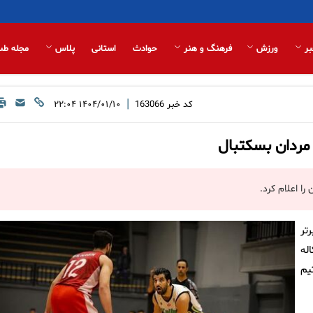
بر
ورزش
فرهنگ و هنر
حوادث
استانی
پلاس
مجله طب
|
کد خبر
163066
۱۴۰۴/۰۱/۱۰ ۲۲:۰۴
ر مردان بسکتبال
را اعلام کرد.
رتر
 کاله
یم