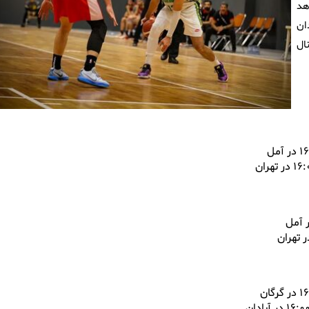
هد
ان
ال