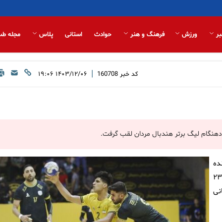
بر
ورزش
فرهنگ و هنر
حوادث
استانی
پلاس
مجله طب
|
کد خبر
160708
۱۴۰۳/۱۲/۰۶ ۱۹:۰۶
ودهنگام لیگ برتر هندبال مردان لقب گرفت.
ده
به پایان سی و هفتمین دوره لیگ برتر هندبال مردان با پیروزی ۲۵ بر ۲۳
نی