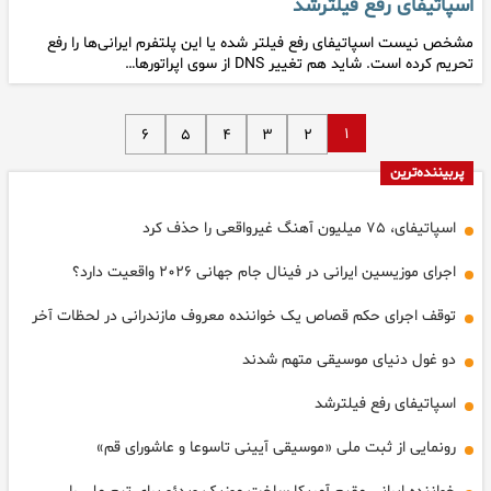
اسپاتیفای رفع فیلترشد
مشخص نیست اسپاتیفای رفع فیلتر شده یا این پلتفرم ایرانی‌ها را رفع
تحریم کرده است. شاید هم تغییر DNS از سوی اپراتورها…
۱
۶
۵
۴
۳
۲
پربیننده‌ترین
اسپاتیفای، ۷۵ میلیون آهنگ غیرواقعی را حذف کرد
اجرای موزیسین ایرانی در فینال جام جهانی ۲۰۲۶ واقعیت دارد؟
توقف اجرای حکم قصاص یک خواننده معروف مازندرانی در لحظات آخر
دو غول دنیای موسیقی متهم شدند
اسپاتیفای رفع فیلترشد
رونمایی از ثبت ملی «موسیقی آیینی تاسوعا و عاشورای قم»