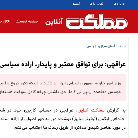
درباره ما
تماس با ما
آرشیو
آنلاین
صفحه نخست
اتاق خ
خانه
فضای مجازی
پلاس
|
|
عراقچی: برای توافق معتبر و پایدار، اراده سیا
وزیر امور خارجه جمهوری اسلامی ایران با تاکید بر اینکه تکرار دروغ‌ واق
موسس معاهده ان.پی.تی کاملا حق داشتن چرخه کامل سوخت هسته‌ای ر
به گزارش
مملکت آنلاین
، عراقچی در حساب کاربری خود در شب
اجتماعی ایکس (توئیتر سابق) نوشت: من به طور اصولی از ارائه استدل
در مورد عناصر کلیدی مذاکره از طریق رسانه‌ها اجتناب می‌کنم.