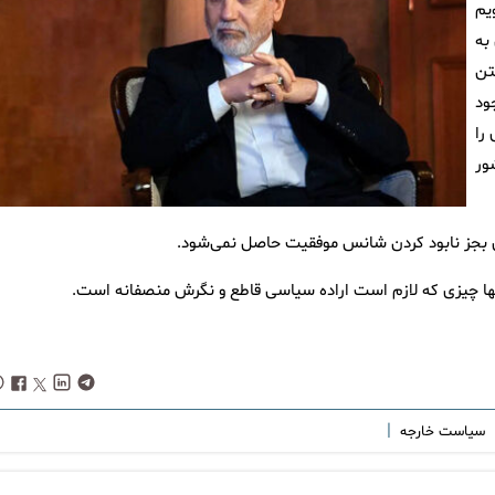
یم
به
تن
رد علاوه بر این، چند عضو NPT وجود
را
ور
زی بجز نابود کردن شانس موفقیت حاصل نمی‌شود.
نها چیزی که لازم است اراده سیاسی قاطع و نگرش منصفانه است.
|
سیاست خارجه