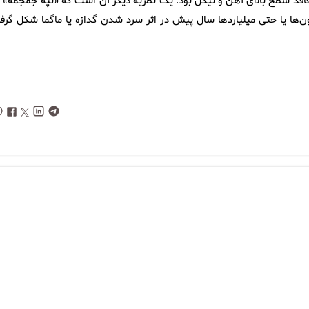
 فاقد سطح بالای آهن و نیکل بود. یک نظریه دیگر آن است که «تپه جمجمه» د
ها یا حتی میلیاردها سال پیش در اثر سرد شدن گدازه یا ماگما شکل گرفت