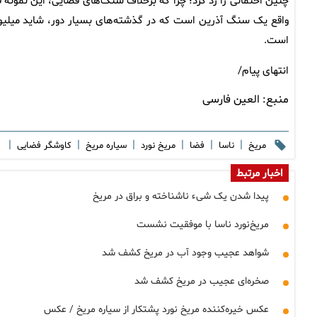
چنین احتمالی را رد کرد؛ چرا که برخلاف سنگ‌های فضایی، این نمونه
واقع یک سنگ آذرین است که در گذشته‌های بسیار دور، شاید میلیون‌
است.
انتهای پیام/
منبع:
العین فارسی
|
|
|
|
|
|
مریخ
ناسا
فضا
مریخ نورد
سیاره مریخ
کاوشگر فضایی
اخبار مرتبط
پیدا شدن یک شیء ناشناخته و براق در مریخ
مریخ‌نورد ناسا با موفقیت نشست
شواهد عجیب وجود آب در مریخ کشف شد
صخره‌ای عجیب در مریخ کشف شد
عکس خیره‌کننده مریخ نورد پشتکار از سیاره مریخ / عکس