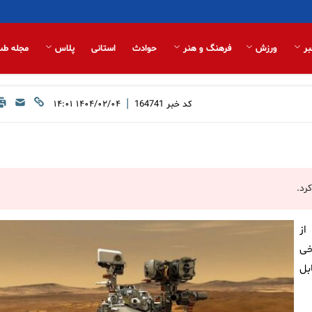
بر
ورزش
فرهنگ و هنر
حوادث
استانی
پلاس
مجله طب
|
کد خبر
164741
۱۴۰۴/۰۲/۰۴ ۱۴:۰۱
رد.
از
خی
بل