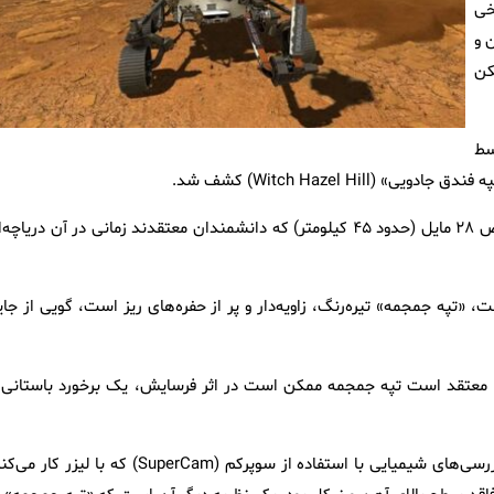
خی
 و
کن
 ۱۱ آوریل توسط
این تپه بخشی از دهانه برخوردی «جزرو» است؛ حوضه‌ای عظیم با عرض ۲۸ مایل (حدود ۴۵ کیلومتر) که دانشمندان معتقدند زمانی در آن دریا
«تپه جمجمه» تیره‌رنگ، زاویه‌دار و پر از حفره‌های ریز است، گویی از جای
سا معتقد است تپه جمجمه ممکن است در اثر فرسایش، یک برخورد باستانی ی
این سنگ در نگاه اول حتی به شهاب‌سنگ نیز شباهت داشت. اما بررسی‌های شیمیایی با استفاده از سوپرکم (SuperCam) که با لیزر 