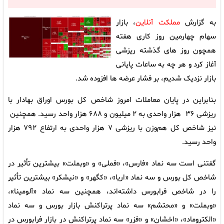
به گزارش
مملکت آنلاین
، بازار
سهام چهارمین روز کاری هفته
همچون روز های گذشته ریزشی
آغاز کرد و هر چه به ساعات پایانی
بازار نزدیک شدیم، بر فشار عرضه ها افزوده شد.
بنابراین در پایان معاملات امروز شاخص کل بورس اوراق بهادار با
ریزشی ۳۶ هزار واحدی به ۲ میلیون و ۶۸۸ هزار واحد رسید. همچنین
نیز شاخص کل هم‌وزن با ریزشی ۷ هزار واحدی به ارتفاع ۷۹۲ هزار
واحد رسید.
گفتنی است سه نماد «فارس»، «فملی» و «وبملت» بیشترین تأثیر در
شاخص کل بورس و سه نماد «اریا»، «کگهر» و «نیشکر» بیشترین تأثیر
را در شاخص فرابورس داشته‌اند، همچنین سه نماد «آلومینا»،
«وبملت» و «محتشم» سه نماد پرتراکنش بازار بورس و سه نماد
«الکتروماد»، «اخشان» و «فزر» سه نماد پرتراکنش در بازار فرابورس در