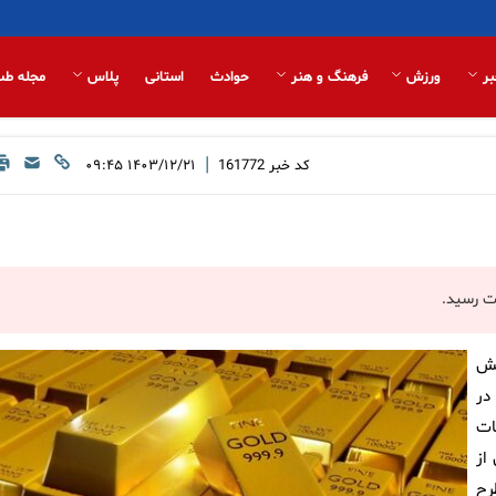
بر
ورزش
فرهنگ و هنر
حوادث
استانی
پلاس
مجله طب
|
کد خبر
161772
۱۴۰۳/۱۲/۲۱ ۰۹:۴۵
یش
در
ات
از
رح