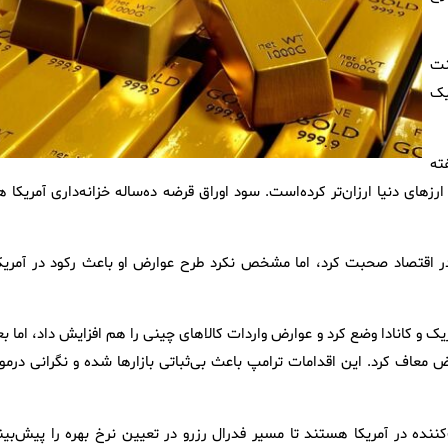
صد افزایش به ۲۸۹۶ دلار و ۵۶ سنت
یک
 که هفته
رزهای دنیا ارزان‌تر کرده‌است. سود اوراق قرضه ده‌ساله خزانه‌داری آمریکا 
در اقتصاد صحبت کرد، اما مشخص نکرد طرح عوارض او باعث رکود در آمریکا
 بر واردات از مکزیک و کانادا وضع کرد و عوارض واردات کالاهای چینی را هم افزایش داد، اما ب
ض معاف کرد. این اقدامات ترامپ باعث بی‌ثباتی بازارها شده و نگرانی درمور
نده در آمریکا هستند تا مسیر فدرال رزرو در تعیین نرخ بهره را پیش‌بین