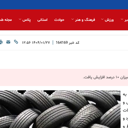
بر
ورزش
فرهنگ و هنر
حوادث
استانی
پلاس
مجله طب
|
کد خبر
164169
۱۴۰۴/۰۱/۲۷ ۱۲:۵۶
به
 و
ات
 و
 و