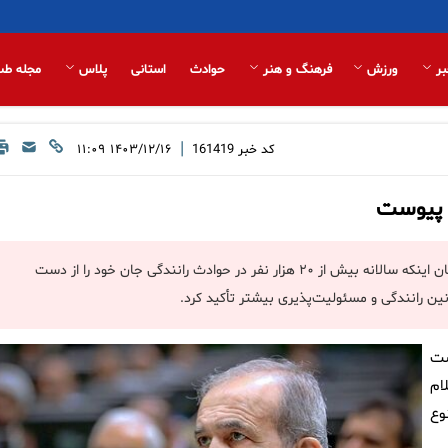
بر
ورزش
فرهنگ و هنر
حوادث
استانی
پلاس
مجله طب
|
کد خبر
161419
۱۴۰۳/۱۲/۱۶ ۱۱:۰۹
 پیوست
رئیس‌جمهوری با ابراز نگرانی از آمار تکان‌دهنده تصادفات جاده‌ای و با بیان اینکه سالانه بیش از ۲۰ هزار نفر در حوادث رانندگی جان خود را از دست
نین رانندگی و مسئولیت‌پذیری بیشتر تأکید کرد.
شت
ام
وع