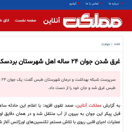
درباره ما
تماس با ما
آرشیو
آنلاین
صفحه نخست
اتاق خ
خانه
حوادث
|
غرق شدن جوان ۲۴ ساله اهل شهرستان بردسکن در روستای گردشگری ازمیغان
سر
طبس غرق شد و جان خود را از دست داد.
به گزارش
مملکت آنلاین
، صمد تقوی افزود: با اعلام این حادثه ساع
قبل پیکر این جوان به بیرون از آب منتقل شد و در همان دقایق اول
عملیات احیای قلبی ریوی با تلاش مستمر تکنسین‌های اورژانس آغاز ش