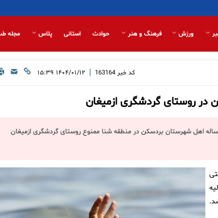
بر
ورزش
فرهنگ و هنر
حوادث
استانی
پلاس
مجله طب
|
کد خبر
163164
۱۴۰۴/۰۱/۱۲ ۱۵:۳۹
پرست شبکه بهداشت و درمان شهرستان طبس گفت: یک جوان ۲۴ ساله اهل شهرستان بردسکن در منطقه شنا ممنوع روستای گردشگری ازمیغان
تی
یه
د.