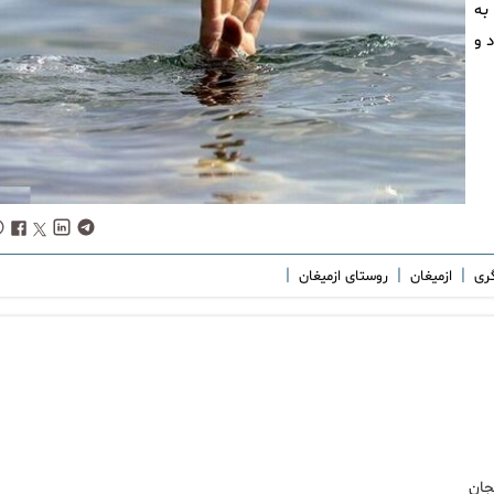
به
 و
|
|
|
گری
ازمیغان
روستای ازمیغان