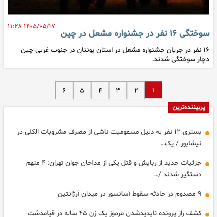
۱۴۰۵/۰۵/۱۷ ۱۱:۲۸
سوختگی ۱۶ نفر در جشنواره مشعل در چین
۱۶ نفر در جریان جشنواره مشعل در استان یوننان در جنوب غربی چین
دچار سوختگی شدند.
۱
۶
۵
۴
۳
۲
پربیننده‌ترین
بستری ۱۲ نفر به دلیل مسمومیت ناشی از مصرف مشروبات الکلی در
نیشابور / یک…
جزئیات جدید از ربایش و قتل یکی از مداحان جوان تهران: ۴ متهم
دستگیر شدند /…
۹ مصدوم در حادثه سقوط آسانسور در میدان آرژانتین
کشف راز پرونده ناپدیدشدن مرموز یک زن ۴۵ ساله در قیامدشت