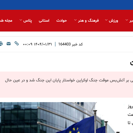
بر
ورزش
فرهنگ و هنر
حوادث
استانی
پلاس
مجله طب
|
کد خبر
164403
۱۴۰۴/۰۱/۳۱ ۰۰:۰۹
ن
ی بر آتش‌بس موقت جنگ اوکراین خواستار پایان این جنگ شد و در عین حال
وز
عت
یل (۳۰ فروردین تا