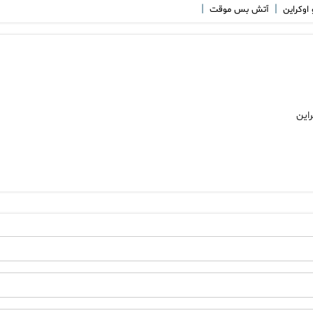
|
|
اوکراین
آتش بس موقت
این