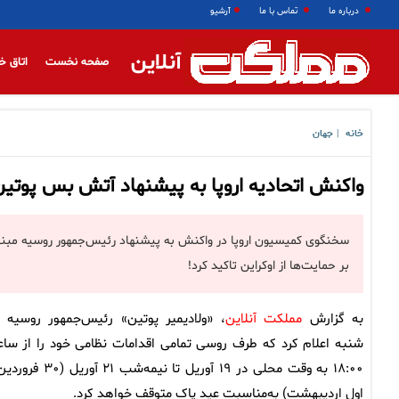
درباره ما
تماس با ما
آرشیو
آنلاین
صفحه نخست
اتاق خ
خانه
جهان
|
واکنش اتحادیه اروپا به پیشنهاد آتش بس پوتی
سخنگوی کمیسیون اروپا در واکنش به پیشنهاد رئیس‌جمهور روسیه مبن
بر حمایت‌ها از اوکراین تاکید کرد!
به گزارش
مملکت آنلاین
، «ولادیمیر پوتین» رئیس‌جمهور روسیه ر
شنبه اعلام کرد که طرف روسی تمامی اقدامات نظامی خود را از سا
۱۸:۰۰ به وقت محلی در ۱۹ آوریل تا نیمه‌شب ۲۱ آور
اول اردیبهشت) به‌مناسبت عید پاک متوقف خواهد کرد.