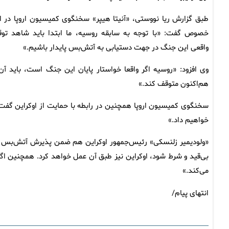
طبق گزارش ریا نووستی، «آنیتا هیپر» سخنگوی کمیسیون اروپا در ا
خصوص گفت: «با توجه به سابقه روسیه، ما ابتدا باید شاهد تو
واقعی این جنگ در جهت دستیابی به آتش‌بس پایدار باشیم.»
وی افزود: «روسیه اگر واقعا خواستار پایان این جنگ است، باید آن 
هم‌اکنون متوقف کند.»
سخنگوی کمیسیون اروپا همچنین در رابطه با حمایت از اوکراین گفت: 
خواهیم داد.»
«ولودیمیر زلنسکی» رئیس‌جمهور اوکراین هم ضمن پذیرش آتش‌بس م
بی‌قید و شرط شود، اوکراین نیز طبق آن عمل خواهد کرد. همچنین اگ
می‌کند.»
انتهای پیام/