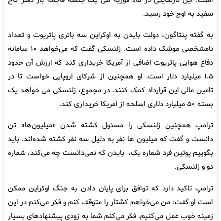
است. این نارضایتی در ماه فوریه طی یک جلسه فاجعه بار دفتر کاخ
سفید به اوج خود رسید.
به گفته پنتاگون، دولت بایدن به اوکراین سه باتری پاتریوت و تعداد
نامشخصی موشک داده است. زلنسکی گفت که می‌خواهد ۱۰ سامانه
دفاع هوایی پاتریوت اضافی از آمریکا خریداری کند که ارزش آن حدود
۱.۵ میلیارد دلار است. او همچنین از شرکای اروپایی خواست تا در
تامین مالی این قرارداد کمک کنند. در مجموع، زلنسکی می خواهد یک
بسته ۵۰ میلیارد دلاری اسلحه از آمریکا خریداری کند.
ترامپ همچنین زلنسکی را مسئول کشته شدن «میلیون‌ها» تن
دانست و گفت که میلیون ها نفر به دلیل سه نفر کشته شده‌اند. باید
بگوییم پوتین فرد شماره یک، بایدن که نمی‌دانست چه می‌کند، شماره
دو و زلنسکی.
ترامپ تاکید دارد که توافق برای پایان دادن به جنگ اوکراین ممکن
است او گفت: من می‌خواهم کشتار را متوقف کنم و فکر می‌کنم در این
زمینه خوب عمل می‌کنیم. فکر می‌کنم شما به زودی پیشنهادهای بسیار