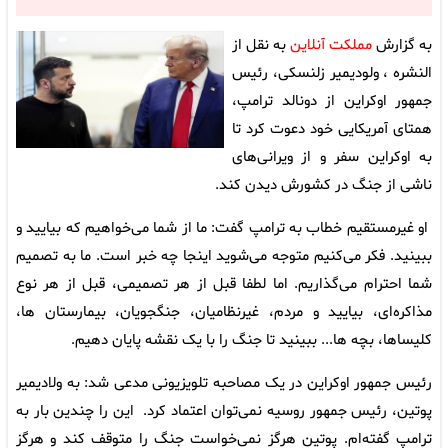
به گزارش
مملکت آنلاین
به نقل از
النشره ، ولودیمیر زلنسکی، رئیس
جمهور اوکراین از دونالد ترامپ،
همتای آمریکایی خود دعوت کرد تا
به اوکراین سفر و از ویرانی‌های
ناشی از جنگ در کشورش دیدن کند.
او غیرمستقیم خطاب به ترامپ گفت: ما از شما می‌خواهیم که بیایید و
ببینید. فکر می‌کنیم متوجه می‌شوید اینجا چه خبر است. ما به تصمیم
شما احترام می‌گذاریم. اما لطفا قبل از هر تصمیمی، قبل از هر نوع
مذاکره‌ای، بیایید و مردم، غیرنظامیان، جنگجویان، بیمارستان ها،
کلیساها، بچه ها... ببینید تا جنگ را با یک نقشه پایان دهیم.
رئیس جمهور اوکراین در یک مصاحبه تلویزیونی مدعی شد: به ولادیمیر
پوتین، رئیس جمهور روسیه نمی‌توان اعتماد کرد. این را چندین بار به
ترامپ گفته‌ام. پوتین هرگز نمی‌خواست جنگ را متوقف کند و هرگز