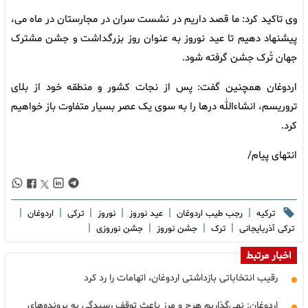
وی تاکید کرد: ما قصد داریم در نشست سران در مجارستان در ماه می،
پیشنهاد دهیم تا عید نوروز به عنوان روز بزرگداشت و جشن مشترک
جهان تُرک جشن گرفته شود.
اردوغان همچنین گفت: پس از نجات کشور و منطقه خود از بلای
تروریسم، انشاءالله درها را به سوی یک عصر بسیار متفاوت باز خواهیم
کرد.
انتهای پیام/
|
|
|
|
|
|
ترکیه
رجب طیب اردوغان
عید نوروز
نوروز
ترکی
اردوغان
|
|
|
|
ترکی آذربایجانی
ترک
جشن نوروز
جشن نوروزی
اخبار مرتبط
رقیب انتخاباتی بازداشتی اردوغان، اتهامات را رد کرد
اردوغان: نمی‌گذاریم هرج و مرز باعث توقف رسیدگی به پرونده‌های