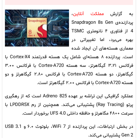
به گزارش
مملکت آنلاین
،
پردازنده‌ی Snapdragon 8s Gen
4 از فناوری ۴ نانومتری TSMC
بهره می‌برد، اما تغییراتی در
معماری هسته‌های آن ایجاد شده
است. پردازنده ۸ هسته‌ای شامل یک هسته قدرتمند Cortex-X4 با
فرکانس ۳.۲۱ گیگاهرتز، سه هسته Cortex-A720 با فرکانس ۳.۰۰
گیگاهرتز، دو هسته Cortex-A720 با فرکانس ۲.۸۰ گیگاهرتز و دو
هسته Cortex-A720 با فرکانس ۲.۰۰ گیگاهرتز است.
عملکرد گرافیکی این تراشه بر عهده Adreno 825 است که از رهگیری
پرتو (Ray Tracing) پشتیبانی می‌کند. همچنین از رم LPDDR5X با
سرعت ۴۸۰۰ مگاهرتز و حافظه داخلی UFS 4.0 برخوردار است.
در بخش ارتباطات، این پردازنده از WiFi 7، بلوتوث ۶.۰ و USB 3.1
Gen 2 پشتیبانی می‌کند.