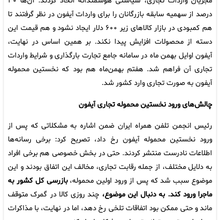
مجریان واردات تجاری، سیاستی هوشمندانه اتخاذ کردند. آن‌ها ۳۰
درصد از سهمیه سابقه بازرگانان را برای واردات آیفون در نظر گرفتند تا
هم کمبودی در بازار کالاهای زیر ۶۰۰ دلار ایجاد نشود و هم قیمت این
دسته از محصولات افزایش پیدا نکند. بر همین اساس در نهایت،
آیفون اوایل بهمن ماه در سامانه جامع تجارت بارگذاری و شرایط واردات
تجاری آن فراهم شد. هفتم بهمن‌ماه هم بود که نخستین محموله
آیفون به صورت تجاری وارد کشور شد.
چالش‌های ورود نخستین محموله تجاری آیفون
رئیس انجمن تلفن همراه ایران ضمن اشاره به مشکلاتی که پس از
ورود نخستین محموله آیفون رخ داد، تصریح کرد: برخی رسانه‌ها
اطلاعات نادرست منتشر کردند. حتی در بخش خصوصی هم برخی افراد
به دلایل مختلف، از جمله رقابت تجاری، مخالف این اتفاق بودند و این
موضوع سبب شد که پس از ورود اولین محموله،
بازرسی کل کشور به
ماجرا ورود کند. به دنبال این موضوع،
چند روزی کالا در گمرک متوقف
ماند و حتی ممکن بود اتفاقات تلخی رخ دهد، اما در نهایت، با مذاکرات