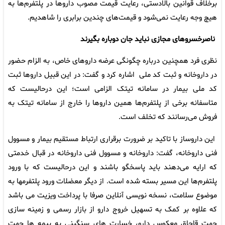
برخلاف قوانین بالادستی، رعایت قیمت مصوب داروها در پلتفرم‌ها به
هیچ وجه رعایت نمی‌شود و قیمت‌های چندین برابری را شاهدیم.
ناصرخسروهای مجازی نباید جان دوباره بگیرند
نظری فرد همچنین درباره چگونگی عرضه داروهای خاص، به الزام حضور
در داروخانه و ثبت کد ملی اشاره کرد و گفت: در این قبیل داروها ثبت
کد ملی بیمار در سامانه تیتک الزامی است؛ این درحالیست که
متاسفانه برخی از پلتفرم‌ها همین داروها را خارج از سامانه تیتک به
فروش می‌رسانند که تخلف است.
این داروساز با تاکید بر ضرورت برقراری ارتباط مستقیم بیمار و مسوول
فنی داروخانه، گفت: داروخانه و مسوول فنی داروخانه در قبال خدمتی
که ارایه می‌دهند باید پاسخگو باشند و این درحالیست که با ورود
پلتفرم‌ها این مسیر بسته شده است. از دیگر معضلات ورود پلتفرمها به
موضوع سلامت، نسخه نویسی آنلاین صرفا با پرداخت ویزیت می باشد
که علاوه بر کمک به تسهیل خروج دارو از بازار رسمی و زمینه سازی
جهت قاچاق معکوس دارو، خسارت های سنگینی به بیمه ها جهت