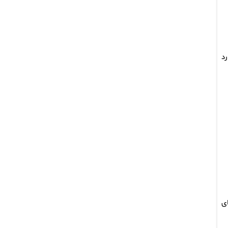
رد
ای