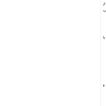
۴ تا ۷۲ ساعت بعد از
ب
لیون تومانی با
و